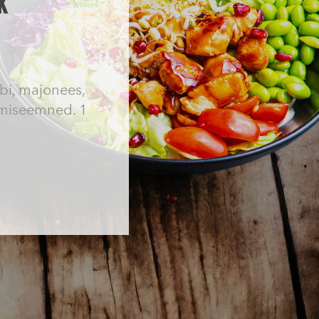
k
abi, majonees,
amiseemned. 1