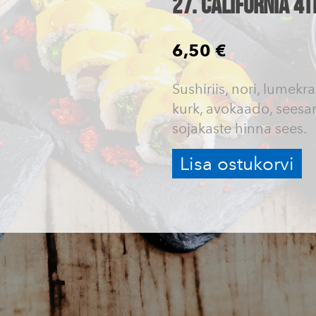
27. California 4t
6,50 €
Sushiriis, nori, lumekr
kurk, avokaado, sees
sojakaste hinna sees.
Lisa ostukorvi