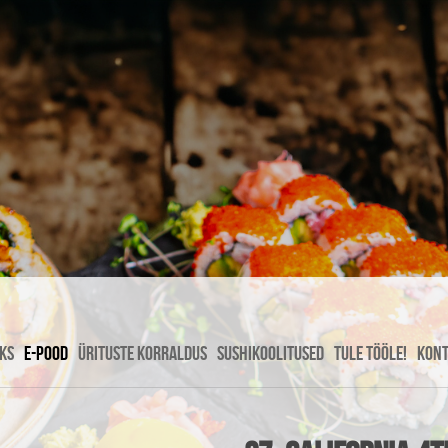
KS
E-POOD
ÜRITUSTE KORRALDUS
SUSHIKOOLITUSED
TULE TÖÖLE!
KON