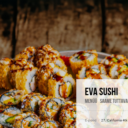
Eva Sushi
MENÜÜ
SAAME TUTTAVA
E-pood
/
27. California 4tk