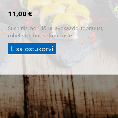
11,00 €
Sushiriis, nori, lõhe, avokaado, toorjuust,
roheline sibul, sidrunikaste
Lisa ostukorvi