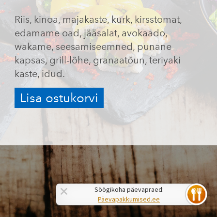
Riis, kinoa, majakaste, kurk, kirsstomat,
edamame oad, jääsalat, avokaado,
wakame, seesamiseemned, punane
kapsas, grill-lõhe, granaatõun, teriyaki
kaste, idud.
Lisa ostukorvi
Söögikoha päevapraed:
Päevapakkumised.ee