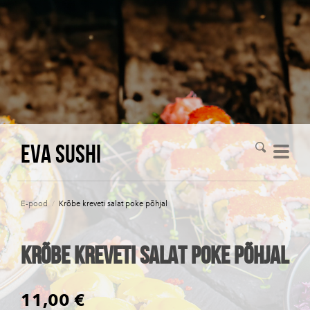
Eva Sushi
E-pood
/
Krõbe kreveti salat poke põhjal
Krõbe kreveti salat poke põhjal
11,00 €